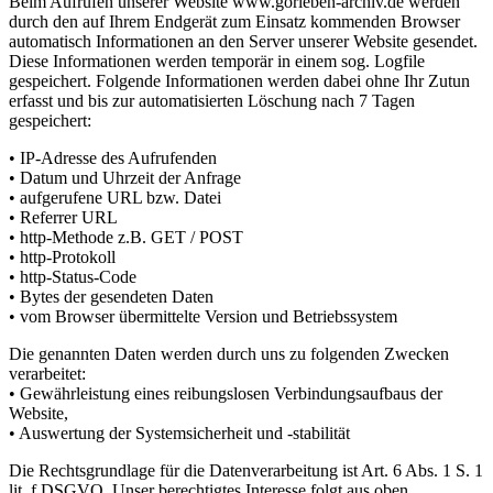
Beim Aufrufen unserer Website www.gorleben-archiv.de werden
durch den auf Ihrem Endgerät zum Einsatz kommenden Browser
automatisch Informationen an den Server unserer Website gesendet.
Diese Informationen werden temporär in einem sog. Logfile
gespeichert. Folgende Informationen werden dabei ohne Ihr Zutun
erfasst und bis zur automatisierten Löschung nach 7 Tagen
gespeichert:
• IP-Adresse des Aufrufenden
• Datum und Uhrzeit der Anfrage
• aufgerufene URL bzw. Datei
• Referrer URL
• http-Methode z.B. GET / POST
• http-Protokoll
• http-Status-Code
• Bytes der gesendeten Daten
• vom Browser übermittelte Version und Betriebssystem
Die genannten Daten werden durch uns zu folgenden Zwecken
verarbeitet:
• Gewährleistung eines reibungslosen Verbindungsaufbaus der
Website,
• Auswertung der Systemsicherheit und -stabilität
Die Rechtsgrundlage für die Datenverarbeitung ist Art. 6 Abs. 1 S. 1
lit. f DSGVO. Unser berechtigtes Interesse folgt aus oben